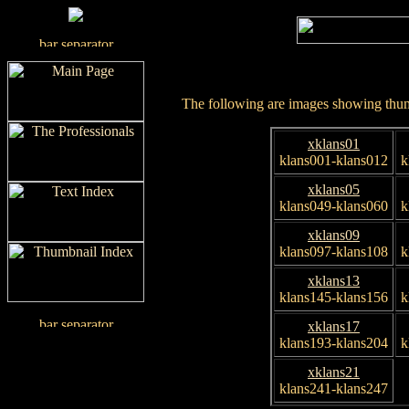
The following are images showing thumb
xklans01
klans001-klans012
k
xklans05
klans049-klans060
k
xklans09
klans097-klans108
k
xklans13
klans145-klans156
k
xklans17
klans193-klans204
k
xklans21
klans241-klans247